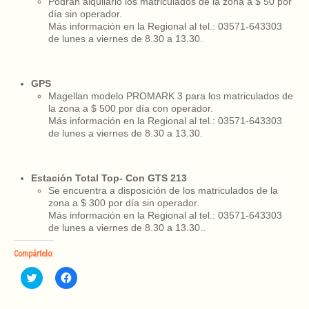
Podrán alquilarlo los matriculados de la zona a $ 50 por
día sin operador.
Más información en la Regional al tel.: 03571-643303
de lunes a viernes de 8.30 a 13.30.
GPS
Magellan modelo PROMARK 3 para los matriculados de
la zona a $ 500 por día con operador.
Más información en la Regional al tel.: 03571-643303
de lunes a viernes de 8.30 a 13.30.
Estación Total Top- Con GTS 213
Se encuentra a disposición de los matriculados de la
zona a $ 300 por día sin operador.
Más información en la Regional al tel.: 03571-643303
de lunes a viernes de 8.30 a 13.30..
Compártelo:
Haz
Haz
clic
clic
para
para
compartir
compartir