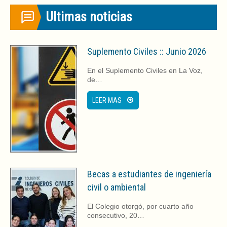
en
en
Twitter
Facebook
Ultimas noticias
(Se
(Se
abre
abre
en
en
una
una
ventana
ventana
nueva)
nueva)
Suplemento Civiles :: Junio 2026
En el Suplemento Civiles en La Voz,
de…
LEER MAS
Becas a estudiantes de ingeniería
civil o ambiental
El Colegio otorgó, por cuarto año
consecutivo, 20…