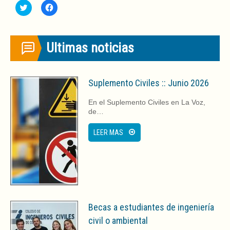
Haz
Haz
clic
clic
para
para
compartir
compartir
en
en
Twitter
Facebook
Ultimas noticias
(Se
(Se
abre
abre
en
en
una
una
ventana
ventana
nueva)
nueva)
Suplemento Civiles :: Junio 2026
En el Suplemento Civiles en La Voz,
de…
LEER MAS
Becas a estudiantes de ingeniería
civil o ambiental