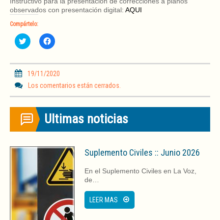
Instructivo para la presentación de correcciones a planos
observados con presentación digital:
AQUI
Compártelo:
H
H
a
a
z
z
c
c
l
l
i
i
19/11/2020
c
c
p
p
Los comentarios están cerrados.
a
a
r
r
a
a
c
c
Ultimas noticias
o
o
m
m
p
p
a
a
r
r
t
t
Suplemento Civiles :: Junio 2026
i
i
r
r
e
e
En el Suplemento Civiles en La Voz,
n
n
T
F
de…
w
a
i
c
t
e
LEER MAS
t
b
e
o
r
o