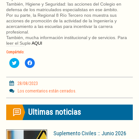
También, Higiene y Seguridad: las acciones del Colegio en
defensa de los matriculados especialistas en ese ámbito.
Por su parte, la Regional 8 Río Tercero nos muestra sus
acciones de promoción de la actividad de la Ingeniería y
acercamiento a las escuelas para incentivar la carrera
profesional.
También, mucha información institucional y de servicios. Para
leer el Suple
AQUI
Compártelo:
H
H
a
a
z
z
c
c
l
l
i
i
28/08/2023
c
c
p
p
Los comentarios están cerrados.
a
a
r
r
a
a
c
c
Ultimas noticias
o
o
m
m
p
p
a
a
r
r
t
t
Suplemento Civiles :: Junio 2026
i
i
r
r