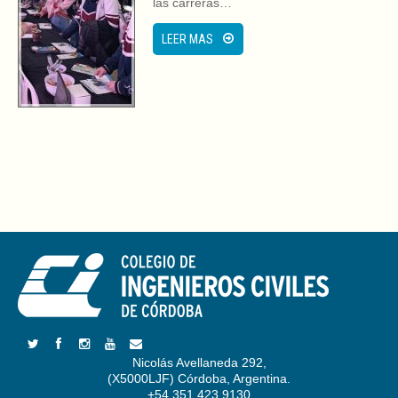
las carreras…
LEER MAS
Nicolás Avellaneda 292,
(X5000LJF) Córdoba, Argentina.
+54 351 423 9130