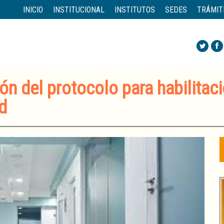
INICIO
INSTITUCIONAL
INSTITUTOS
SEDES
TRÁMIT
ón del protocolo para habilitaci
d