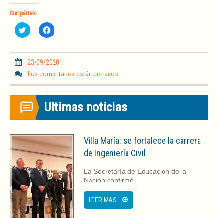
Compártelo:
H
H
a
a
z
z
c
c
l
l
i
i
23/09/2020
c
c
p
p
Los comentarios están cerrados.
a
a
r
r
a
a
c
c
Ultimas noticias
o
o
m
m
p
p
a
a
r
r
t
t
Villa María: se fortalece la carrera
i
i
r
r
de Ingeniería Civil
e
e
n
n
T
F
La Secretaría de Educación de la
w
a
i
c
Nación confirmó…
t
e
t
b
e
o
LEER MAS
r
o
(
k