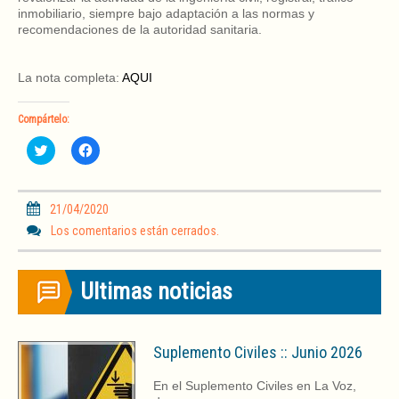
inmobiliario, siempre bajo adaptación a las normas y
recomendaciones de la autoridad sanitaria.
La nota completa:
AQUI
Compártelo:
H
H
a
a
z
z
c
c
l
l
i
i
21/04/2020
c
c
p
p
Los comentarios están cerrados.
a
a
r
r
a
a
c
c
Ultimas noticias
o
o
m
m
p
p
a
a
r
r
t
t
Suplemento Civiles :: Junio 2026
i
i
r
r
e
e
En el Suplemento Civiles en La Voz,
n
n