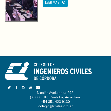
LEER MAS
Nicolás Avellaneda 292,
(X5000LJF) Córdoba, Argentina.
+54 351 423 9130
colegio@civiles.org.ar