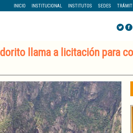
INICIO
INSTITUCIONAL
INSTITUTOS
SEDES
TRÁMIT
rito llama a licitación para co