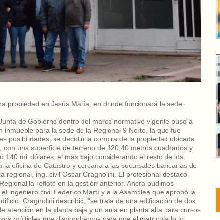
una propiedad en Jesús María, en donde funcionará la sede.
 Junta de Gobierno dentro del marco normativo vigente puso a
un inmueble para la sede de la Regional 9 Norte, la que fue
es posibilidades, se decidió la compra de la propiedad ubicada
, con una superficie de terreno de 120,40 metros cuadrados y
ó 140 mil dólares, el más bajo considerando el resto de los
a la oficina de Catastro y cercana a las sucursales bancarias de
a regional, ing. civil Oscar Cragnolini. El profesional destacó
Regional la reflotó en la gestión anterior. Ahora pudimos
 el ingeniero civil Federico Martí y a la Asamblea que aprobó la
ificio, Cragnolini describió: “se trata de una edificación de dos
de atención en la planta baja y un aula en planta alta para cursos
e usos múltiples que dispondremos para que el matriculado lo