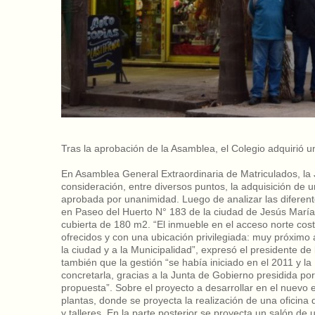
Tras la aprobación de la Asamblea, el Colegio adquirió 
En Asamblea General Extraordinaria de Matriculados, la
consideración, entre diversos puntos, la adquisición de 
aprobada por unanimidad. Luego de analizar las diferent
en Paseo del Huerto N° 183 de la ciudad de Jesús María
cubierta de 180 m2. “El inmueble en el acceso norte cost
ofrecidos y con una ubicación privilegiada: muy próximo 
la ciudad y a la Municipalidad”, expresó el presidente de l
también que la gestión “se había iniciado en el 2011 y la 
concretarla, gracias a la Junta de Gobierno presidida por
propuesta”. Sobre el proyecto a desarrollar en el nuevo ed
plantas, donde se proyecta la realización de una oficina 
y talleres. En la parte posterior se proyecta un salón d