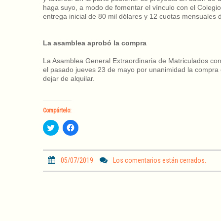
haga suyo, a modo de fomentar el vínculo con el Colegio
entrega inicial de 80 mil dólares y 12 cuotas mensuales d
La asamblea aprobó la compra
La Asamblea General Extraordinaria de Matriculados con
el pasado jueves 23 de mayo por unanimidad la compra d
dejar de alquilar.
Compártelo:
H
H
a
a
z
z
c
c
l
l
i
i
05/07/2019
Los comentarios están cerrados.
c
c
p
p
a
a
r
r
a
a
c
c
o
o
m
m
p
p