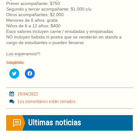
Primer acompañante: $750
Segundo y tercer acompañante: $1.000 c/u
Otros acompañantes: $2.000
Menores de 6 años: gratis
Niños de 6 a 12 años: $400
Esos valores incluyen carne / ensaladas y empanadas
NO incluyen bebida ni postre que se venderán en stands a
cargo de estudiantes o pueden llevarse
Los esperamos!!!
Compártelo:
H
H
a
a
z
z
c
c
l
l
i
i
29/04/2022
c
c
p
p
Los comentarios están cerrados.
a
a
r
r
a
a
c
c
Ultimas noticias
o
o
m
m
p
p
a
a
r
r