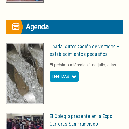
v
e
a
v
)
a
)
Agenda
Charla: Autorización de vertidos –
establecimientos pequeños
El próximo miércoles 1 de julio, a las…
LEER MAS
El Colegio presente en la Expo
Carreras San Francisco