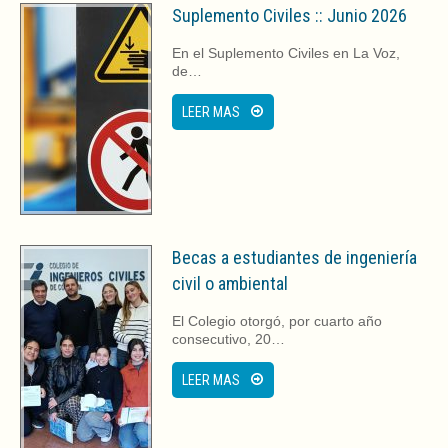
t
t
Suplemento Civiles :: Junio 2026
i
i
r
r
e
e
En el Suplemento Civiles en La Voz,
n
n
T
F
de…
w
a
i
c
t
e
LEER MAS
t
b
e
o
r
o
(
k
S
(
e
S
a
e
b
a
r
b
e
r
e
e
Becas a estudiantes de ingeniería
n
e
u
n
civil o ambiental
n
u
a
n
v
a
El Colegio otorgó, por cuarto año
e
v
consecutivo, 20…
n
e
t
n
a
t
LEER MAS
n
a
a
n
n
a
u
n
e
u