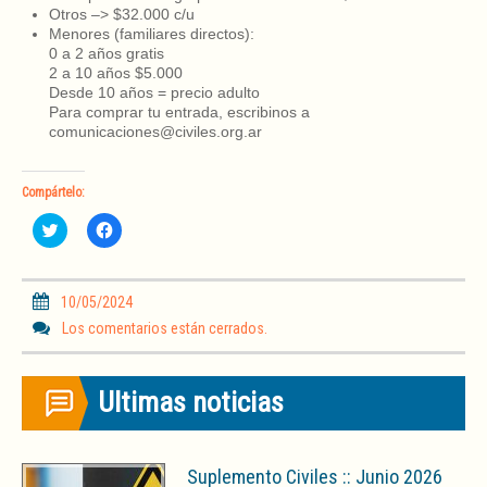
Otros –> $32.000 c/u
Menores (familiares directos):
0 a 2 años gratis
2 a 10 años $5.000
Desde 10 años = precio adulto
Para comprar tu entrada, escribinos a
comunicaciones@civiles.org.ar
Compártelo:
H
H
a
a
z
z
c
c
l
l
i
i
10/05/2024
c
c
p
p
Los comentarios están cerrados.
a
a
r
r
a
a
c
c
Ultimas noticias
o
o
m
m
p
p
a
a
r
r
t
t
Suplemento Civiles :: Junio 2026
i
i