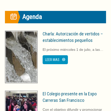
)
a
)
Agenda
Charla: Autorización de vertidos –
establecimientos pequeños
El próximo miércoles 1 de julio, a las…
LEER MAS
El Colegio presente en la Expo
Carreras San Francisco
Con el objetivo difundir y promocionar