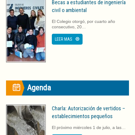
e
e
Becas a estudiantes de ingeniería
n
e
u
n
civil o ambiental
n
u
a
n
v
a
El Colegio otorgó, por cuarto año
e
v
consecutivo, 20…
n
e
t
n
a
t
LEER MAS
n
a
a
n
n
a
u
n
e
u
v
e
a
v
)
a
)
Agenda
Charla: Autorización de vertidos –
establecimientos pequeños
El próximo miércoles 1 de julio, a las…