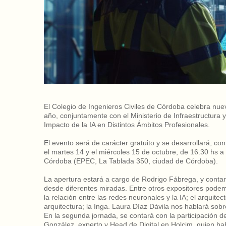
El Colegio de Ingenieros Civiles de Córdoba celebra nueva
año, conjuntamente con el Ministerio de Infraestructura y 
Impacto de la IA en Distintos Ámbitos Profesionales.
El evento será de carácter gratuito y se desarrollará, con
el martes 14 y el miércoles 15 de octubre, de 16.30 hs a
Córdoba (EPEC, La Tablada 350, ciudad de Córdoba).
La apertura estará a cargo de Rodrigo Fábrega, y conta
desde diferentes miradas. Entre otros expositores podem
la relación entre las redes neuronales y la IA; el arquite
arquitectura; la Inga. Laura Díaz Dávila nos hablará so
En la segunda jornada, se contará con la participación d
González, experto y Head de Digital en Holcim, quien hab