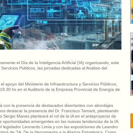
mente el Día de la Inteligencia Artificial (IA) organizando, este
Servicios Públicos, las jornadas dedicadas al Análisis del
 el apoyo del Ministerio de Infraestructura y Servicios Públicos,
 19.30 hs en el Auditorio de la Empresa Provincial de Energía de
rá con la presencia de destacados disertantes con abordajes
os destacar la presencia del Dr. Francisco Tamarit, planteando
cto Sergio Manes planteará el rol de la IA en el anteproyecto de
bre oportunidades emergentes en las nuevas tendencias de la IA.
el legislador Leonardo Limia y con las exposiciones de Leandro
lará de "IA: De la Herramienta a la Alianza Estratégica. Como