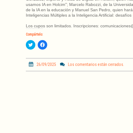
usamos IA en Holcim"; Marcelo Rabozzi, de la Universidad
de la IA en la educación y Manuel San Pedro, quien hará 
Inteligencias Múltiples a la Inteligencia Artificial: desafí
Los cupos son limitados. Inscripciones: comunicaciones@
Compártelo:
H
H
a
a
z
z
c
c
l
l
i
i
26/09/2025
Los comentarios están cerrados.
c
c
p
p
a
a
r
r
a
a
c
c
o
o
m
m
p
p
a
a
r
r
t
t
i
i
r
r
e
e
n
n
T
F
w
a