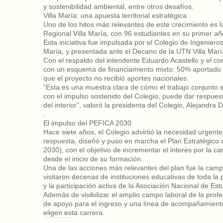
y sostenibilidad ambiental, entre otros desafíos.
Villa María: una apuesta territorial estratégica
Uno de los hitos más relevantes de este crecimiento es la
Regional Villa María, con 96 estudiantes en su primer añ
Esta iniciativa fue impulsada por el Colegio de Ingenieros
María, y presentada ante el Decano de la UTN Villa Marí
Con el respaldo del intendente Eduardo Acastello y el c
con un esquema de financiamiento mixto: 50% aportado 
que el proyecto no recibió aportes nacionales.
“Esta es una muestra clara de cómo el trabajo conjunto en
con el impulso sostenido del Colegio, puede dar respue
del interior”, valoró la presidenta del Colegio, Alejandra 
.
El impulso del PEFICA 2030
Hace siete años, el Colegio advirtió la necesidad urgente
respuesta, diseñó y puso en marcha el Plan Estratégico
2030), con el objetivo de incrementar el interés por la c
desde el inicio de su formación.
Una de las acciones más relevantes del plan fue la cam
visitaron decenas de instituciones educativas de toda la
y la participación activa de la Asociación Nacional de Est
Además de visibilizar el amplio campo laboral de la profe
de apoyo para el ingreso y una línea de acompañamient
eligen esta carrera.