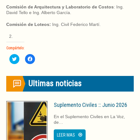
Comisión de Arquitectura y Laboratorio de Costos
: Ing.
David Tello e Ing. Alberto García.
Comisión de Loteos:
Ing. Civil Federico Martí.
Compártelo:
Haz
Haz
clic
clic
para
para
compartir
compartir
en
en
Twitter
Facebook
Ultimas noticias
(Se
(Se
abre
abre
en
en
una
una
ventana
ventana
nueva)
nueva)
Suplemento Civiles :: Junio 2026
En el Suplemento Civiles en La Voz,
de…
LEER MAS