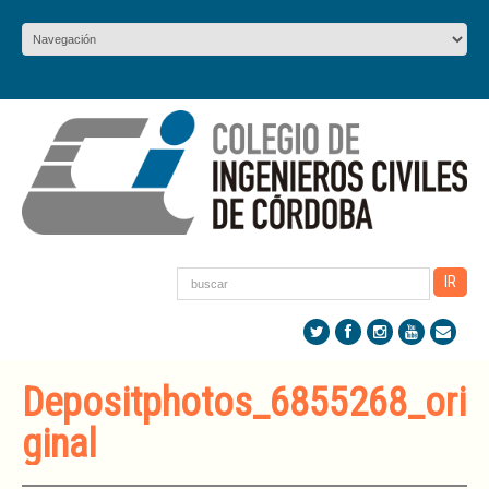
Depositphotos_6855268_ori
ginal