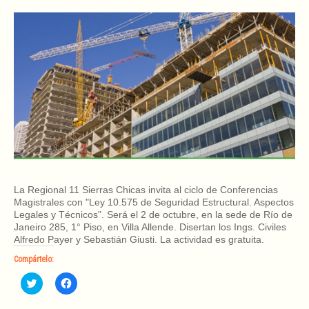
La Regional 11 Sierras Chicas invita al ciclo de Conferencias
Magistrales con "Ley 10.575 de Seguridad Estructural. Aspectos
Legales y Técnicos". Será el 2 de octubre, en la sede de Río de
Janeiro 285, 1° Piso, en Villa Allende. Disertan los Ings. Civiles
Alfredo Payer y Sebastián Giusti. La actividad es gratuita.
Compártelo:
H
H
a
a
z
z
c
c