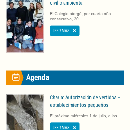
u
n
civil o ambiental
n
u
a
n
v
a
El Colegio otorgó, por cuarto año
e
v
consecutivo, 20…
n
e
t
n
a
t
LEER MAS
n
a
a
n
n
a
u
n
e
u
v
e
a
v
)
a
)
Agenda
Charla: Autorización de vertidos –
establecimientos pequeños
El próximo miércoles 1 de julio, a las…
LEER MAS