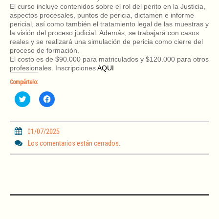
El curso incluye contenidos sobre el rol del perito en la Justicia,
aspectos procesales, puntos de pericia, dictamen e informe
pericial, así como también el tratamiento legal de las muestras y
la visión del proceso judicial. Además, se trabajará con casos
reales y se realizará una simulación de pericia como cierre del
proceso de formación.
El costo es de $90.000 para matriculados y $120.000 para otros
profesionales. Inscripciones
AQUI
Compártelo:
H
H
a
a
z
z
c
c
l
l
i
i
01/07/2025
c
c
p
p
Los comentarios están cerrados.
a
a
r
r
a
a
c
c
o
o
m
m
p
p
a
a
r
r
t
t
i
i
r
r