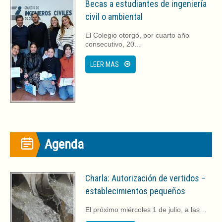
e
e
Becas a estudiantes de ingeniería
n
e
u
n
civil o ambiental
n
u
a
n
v
a
El Colegio otorgó, por cuarto año
e
v
consecutivo, 20…
n
e
t
n
a
t
LEER MAS
n
a
a
n
n
a
u
n
e
u
v
e
a
v
)
a
)
Agenda
Charla: Autorización de vertidos –
establecimientos pequeños
El próximo miércoles 1 de julio, a las…