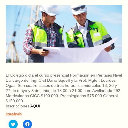
El Colegio dicta el curso presencial Formación en Peritajes Nivel
1 a cargo del Ing. Civil Darío Squeff y la Prof. Mgter. Lourdes
Ogas. Son cuatro clases de tres horas: los miércoles 13, 20 y
27 de mayo y 3 de junio, de 18:00 a 21:00 h en Avellaneda 292.
Matriculados CICC $100.000. Precolegiados $75.000 General
$150.000.
Inscripciones
AQUÍ
Compártelo:
H
H
a
a